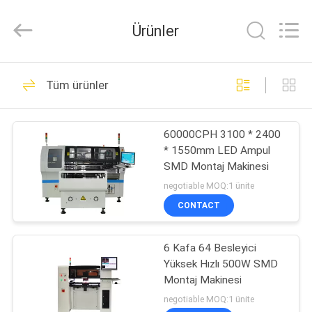
Silk
Road
Enterprise
Ürünler
Management
Services
Co.,LTD.
All
Rights
EV
9
Reserved.
Tüm ürünler
SMT montaj
ÜRÜN:%
makinesi
60000CPH 3100 * 2400
S
* 1550mm LED Ampul
SMD Montaj Makinesi
HAKKIMIZDA
negotiable MOQ:1 ünite
CONTACT
7
FABRIKA
Talaş Montaj
6 Kafa 64 Besleyici
TURU
Yüksek Hızlı 500W SMD
Makinesi
Montaj Makinesi
KALITE
negotiable MOQ:1 ünite