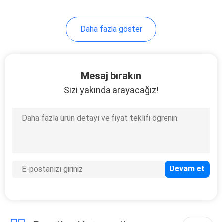
7
Daha fazla göster
SMT şablon yazıcı
Mesaj bırakın
Sizi yakında arayacağız!
7
SMT üretim hattı