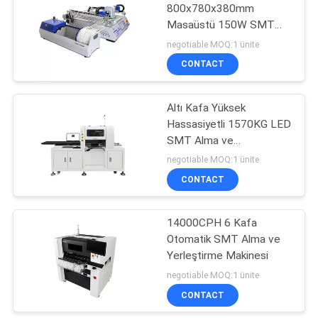
800x780x380mm
Masaüstü 150W SMT
7
Alma ve Yerleştirme
negotiable MOQ:1 ünite
Makinesi
SMT Lehimleme
CONTACT
Makinesi
Altı Kafa Yüksek
Hassasiyetli 1570KG LED
SMT Alma ve
Yerleştirme Makinesi
negotiable MOQ:1 ünite
CONTACT
7
SMT Yeniden Akış
14000CPH 6 Kafa
Otomatik SMT Alma ve
Fırını
Yerleştirme Makinesi
negotiable MOQ:1 ünite
CONTACT