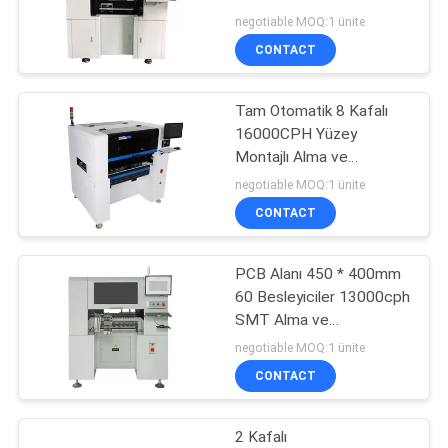
PRIVACY
Yerleştirme Makinesi
negotiable MOQ:1 ünite
POLICY
CONTACT
9
SMT Alma ve
Tam Otomatik 8 Kafalı
16000CPH Yüzey
Yerleştirme
Montajlı Alma ve
Yerleştirme Makinesi
Makinesi
negotiable MOQ:1 ünite
CONTACT
PCB Alanı 450 * 400mm
9
60 Besleyiciler 13000cph
PCB Alma ve
SMT Alma ve
Yerleştirme Makinesi
negotiable MOQ:1 ünite
Yerleştirme
CONTACT
Makinesi
2 Kafalı