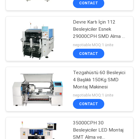
KONTROL
CONTACT
Devre Kartı İçin 112
BIZE
8
Besleyiciler Esnek
ULAŞIN
29000CPH SMD Alma ve
LED Montaj
Yerleştirme Makinesi
negotiable MOQ:1 ünite
Makinesi
HABERLER
CONTACT
BIR
Tezgahüstü 60 Besleyici
4 Başlıklı 150Kg SMD
TEKLIF
Montaj Makinesi
8
ISTEĞI
negotiable MOQ:1 ünite
smd montaj
CONTACT
SITE
makinesi
35000CPH 30
HARITASI
Besleyiciler LED Montaj
SMT Alma ve