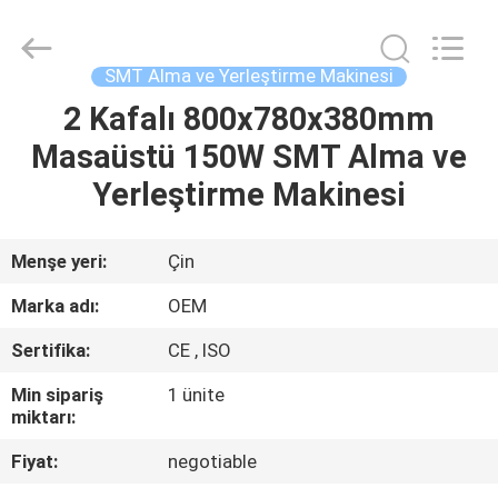
Silk
Road
Enterprise
Management
Services
SMT Alma ve Yerleştirme Makinesi
Co.,LTD.
All
Rights
2 Kafalı 800x780x380mm
EV
Reserved.
Masaüstü 150W SMT Alma ve
ÜRÜN:%
Yerleştirme Makinesi
S
Menşe yeri:
Çin
HAKKIMIZDA
Marka adı:
OEM
Sertifika:
CE , ISO
FABRIKA
Min sipariş
1 ünite
TURU
miktarı:
Fiyat:
negotiable
KALITE