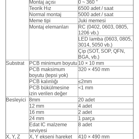
Montaj açısı
0 ~ 360 °
Teorik Hız
6500 adet / saat
Normal montaj
5000 adet / saat
Meme tipi
Juki memesi
Montaj elemanları
RC (0402, 0603, 0805,
1206 vb.)
LED lamba (0603, 0805,
3014, 5050 vb.)
Çip (SOT, SOP, QFN,
BGA, vb.)
Substrat
PCB minimum boyutu
10 × 10 mm
PCB maksimum
320 × 450 mm
boyutu (tepsi yok)
PCB kalınlığı
≤2mm
PCB bükülmesine
<1 mm
izin verilen değer
Besleyici
8mm
20 adet
12 mm
4 adet
16 mm
2 adet
24 mm
1 parça
Edat IC malzeme
8 adet
seviyesi
X, Y, Z
X, Y ekseni hareket
410 × 490 mm