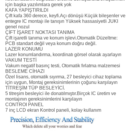
için başka yazılımlara gerek yok
KAFA YAPIŞTIRILDI
Çift kafa 360 derece, keyfi.Açı dönüşü Küçük bileşenler ve
entegre IC montajı ile tanışın Yüksek hassasiyetli JUKI
genel nozul
ÇİFT İŞARET NOKTASI TANIMA
Çift işaretli tanıma ve konum işlevi.Otomatik Düzeltme:
PCB standart değil veya konum doğru değil.
LAZER KONUMU
Lazer konumlandırma, koordinatı görsel olarak ayarlayın
VAKUM TESTİ
Vakum negatif basınç testi, Otomatik fırlatma malzemesi
BESLEME CİHAZI
Özel lisans, otomatik sıyırma, 27 besleyici cihaz toplama
için uygun, Montaj gereksinimlerinin çoğunu karşılayın
TİTREŞİM TÜP BESLEYİCİ.
5 titreşim besleyici ile donatılmıştır.Birçok IC üretim ve
montajının gereksinimlerini karşılayın
CONTROI PANEL
7 inç LCD ekran Kontrol paneli, kolay kullanım