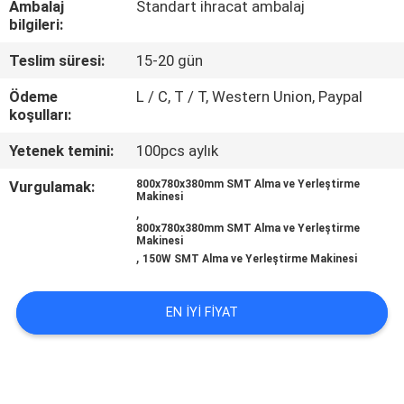
Ambalaj
Standart ihracat ambalaj
KONTROL
bilgileri:
Teslim süresi:
15-20 gün
BIZE
ULAŞIN
Ödeme
L / C, T / T, Western Union, Paypal
koşulları:
Yetenek temini:
100pcs aylık
HABERLER
Vurgulamak:
800x780x380mm SMT Alma ve Yerleştirme
Makinesi
BIR
,
800x780x380mm SMT Alma ve Yerleştirme
TEKLIF
Makinesi
,
150W SMT Alma ve Yerleştirme Makinesi
ISTEĞI
EN IYI FIYAT
SITE
HARITASI